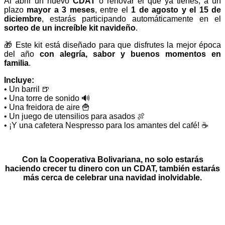
Al abrir un nuevo
CDAT
o renovar el que ya tienes, a un
plazo
mayor a 3 meses
, entre el
1 de agosto y el 15 de
diciembre
, estarás participando automáticamente en el
sorteo de un increíble kit navideño
.
🎁
Este kit está diseñado para que disfrutes la mejor época
del año
con alegría, sabor y buenos momentos en
familia
.
Incluye:
• Un barril
🍺
• Una torre de sonido
🔊
• Una freidora de aire
🍟
• Un juego de utensilios para asados
🍖
• ¡Y una cafetera Nespresso para los amantes del café!
☕
Con la Cooperativa Bolivariana, no solo estarás
haciendo crecer tu dinero con un CDAT, también estarás
más cerca de celebrar una navidad inolvidable.