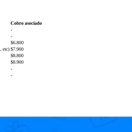
Cobro asociado
-
-
$6.800
 etc)
$7.900
$8.800
$8.900
-
-