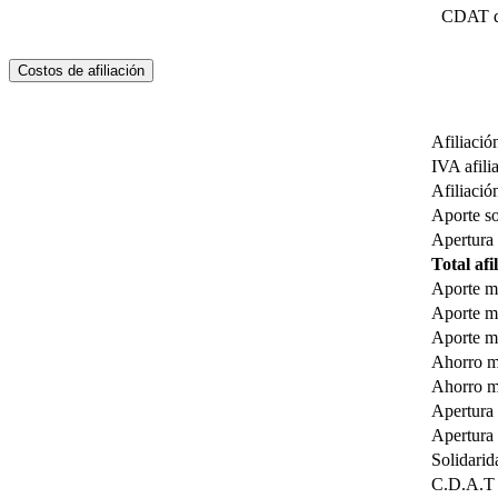
CDAT d
Costos de afiliación
Afiliació
IVA afili
Afiliació
Aporte soc
Apertura 
Total afi
Aporte me
Aporte m
Aporte me
Ahorro me
Ahorro me
Apertura 
Apertura 
Solidarid
C.D.A.T