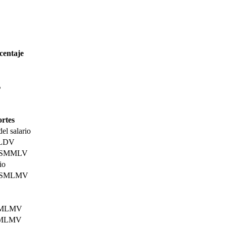
centaje
%
rtes
el salario
LDV
 SMMLV
io
 SMLMV
SMLMV
SMLMV