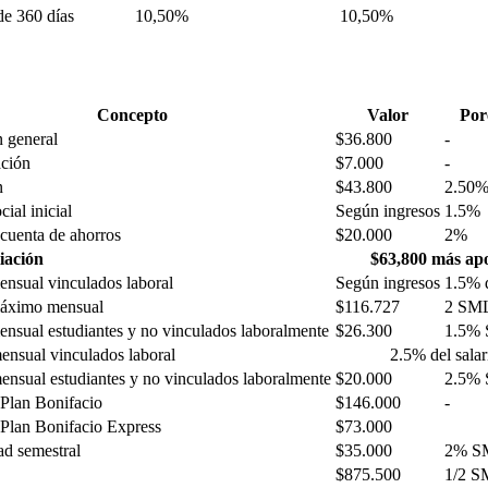
e 360 días
10,50%
10,50%
Concepto
Valor
Por
n general
$36.800
-
ación
$7.000
-
n
$43.800
2.50
ial inicial
Según ingresos
1.5%
cuenta de ahorros
$20.000
2%
liación
$63,800 más apo
nsual vinculados laboral
Según ingresos
1.5% d
áximo mensual
$116.727
2 SM
nsual estudiantes y no vinculados laboralmente
$26.300
1.5%
nsual vinculados laboral
2.5% del salar
nsual estudiantes y no vinculados laboralmente
$20.000
2.5%
Plan Bonifacio
$146.000
-
Plan Bonifacio Express
$73.000
ad semestral
$35.000
2% 
$875.500
1/2 