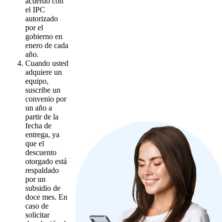
acuerdo con
el IPC
autorizado
por el
gobierno en
enero de cada
año.
Cuando usted
adquiere un
equipo,
suscribe un
convenio por
un año a
partir de la
fecha de
entrega, ya
que el
descuento
otorgado está
respaldado
por un
subsidio de
doce mes. En
caso de
solicitar