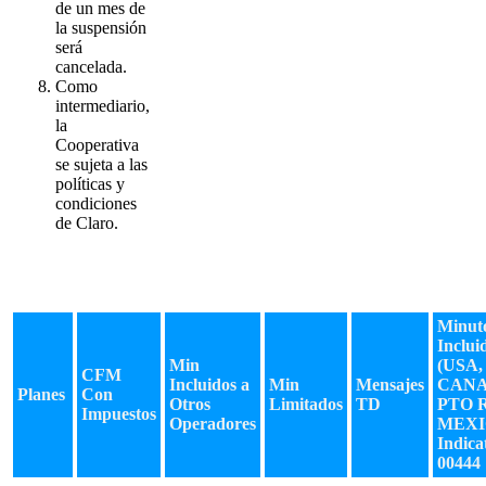
de un mes de
la suspensión
será
cancelada.
Como
intermediario,
la
Cooperativa
se sujeta a las
políticas y
condiciones
de Claro.
Minut
Inclui
Min
(USA,
CFM
Incluidos a
Min
Mensajes
CANA
Planes
Con
Otros
Limitados
TD
PTO 
Impuestos
Operadores
MEXI
Indica
00444