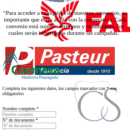
“Para acceder a cualquiera de nuestros convenios, es
importante que estés al día con la cooperativa. Cada
convenio está sujeto a términos y condiciones, los
cuales serán informados durante las campañas.”
Completa los siguientes datos, los campos marcados con
*
son
obligatorios
Nombre completo
*
N° de documento
*