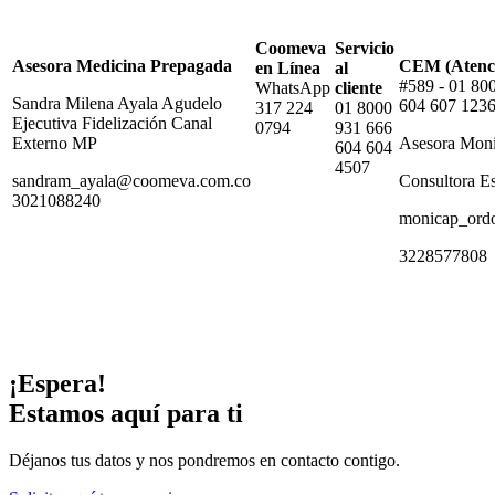
Coomeva
Servicio
Asesora Medicina Prepagada
CEM (Atenci
en Línea
al
#589 - 01 80
WhatsApp
cliente
Sandra Milena Ayala Agudelo
604 607 123
317 224
01 8000
Ejecutiva Fidelización Canal
0794
931 666
Externo MP
Asesora Mon
604 604
4507
sandram_ayala@coomeva.com.co
Consultora E
3021088240
monicap_ord
3228577808
¡Espera!
Estamos aquí para ti
Déjanos tus datos y nos pondremos en contacto contigo.