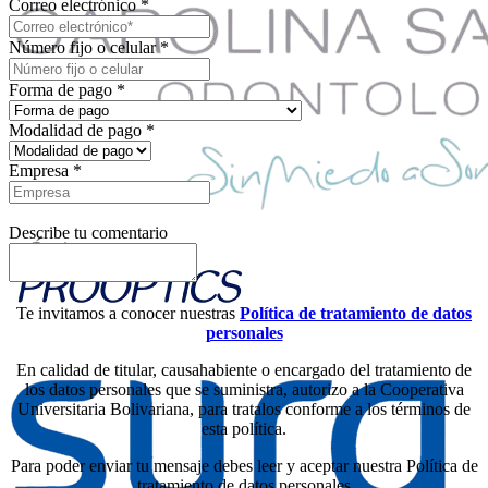
Correo electrónico
*
Número fijo o celular
*
Forma de pago
*
Modalidad de pago
*
Empresa
*
Describe tu comentario
Te invitamos a conocer nuestras
Política de tratamiento de datos
personales
En calidad de titular, causahabiente o encargado del tratamiento de
los datos personales que se suministra, autorizo a la Cooperativa
Universitaria Bolivariana, para tratalos conforme a los términos de
esta política.
Para poder enviar tu mensaje debes leer y aceptar nuestra Política de
tratamiento de datos personales