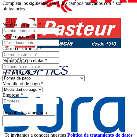
Completa los siguientes datos, los campos marcados con
*
son
obligatorios
Nombre completo
*
N° de documento
*
Correo electrónico
*
Número fijo o celular
*
Forma de pago
*
Modalidad de pago
*
Empresa
*
Describe tu comentario
Te invitamos a conocer nuestras
Política de tratamiento de datos