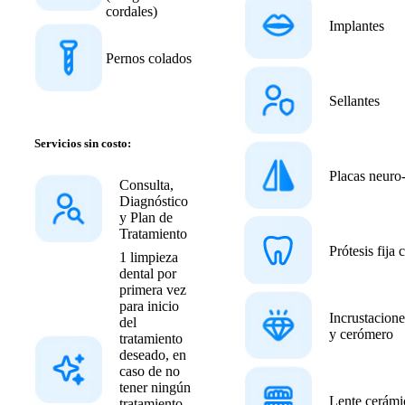
cordales)
Implantes
Pernos colados
Sellantes
Servicios sin costo:
Placas neuro
Consulta,
Diagnóstico
y Plan de
Tratamiento
Prótesis fija
1 limpieza
dental por
primera vez
para inicio
Incrustacione
del
y cerómero
tratamiento
deseado, en
caso de no
tener ningún
Lente cerámi
tratamiento